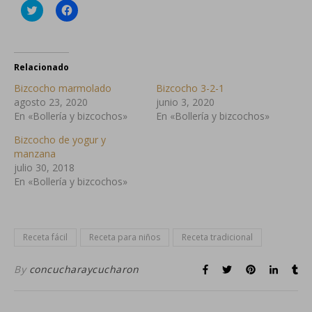
Haz
Haz
clic
clic
para
para
compartir
compartir
en
en
Twitter
Facebook
(Se
(Se
Relacionado
abre
abre
en
en
Bizcocho marmolado
Bizcocho 3-2-1
una
una
ventana
ventana
agosto 23, 2020
junio 3, 2020
nueva)
nueva)
En «Bollería y bizcochos»
En «Bollería y bizcochos»
Bizcocho de yogur y
manzana
julio 30, 2018
En «Bollería y bizcochos»
Receta fácil
Receta para niños
Receta tradicional
By
concucharaycucharon