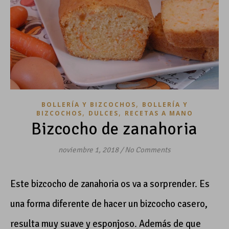
,
BOLLERÍA Y BIZCOCHOS
BOLLERÍA Y
,
,
BIZCOCHOS
DULCES
RECETAS A MANO
Bizcocho de zanahoria
noviembre 1, 2018
/
No Comments
Este bizcocho de zanahoria os va a sorprender. Es
una forma diferente de hacer un bizcocho casero,
resulta muy suave y esponjoso. Además de que