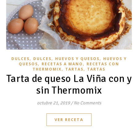
,
,
,
DULCES
DULCES
HUEVOS Y QUESOS
HUEVOS Y
,
,
QUESOS
RECETAS A MANO
RECETAS CON
,
,
THERMOMIX
TARTAS
TARTAS
Tarta de queso La Viña con y
sin Thermomix
octubre 21, 2019
/
No Comments
VER RECETA