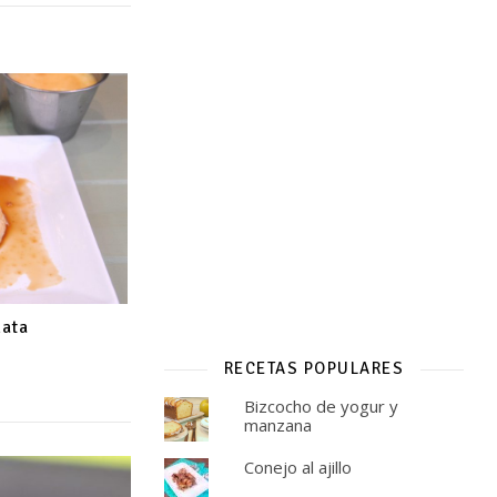
nata
RECETAS POPULARES
Bizcocho de yogur y
manzana
Conejo al ajillo