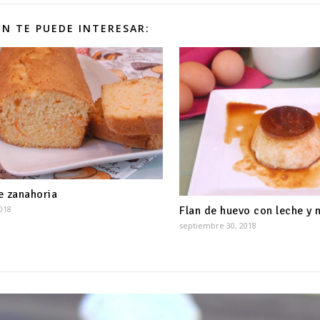
N TE PUEDE INTERESAR:
e zanahoria
Flan de huevo con leche y 
018
septiembre 30, 2018