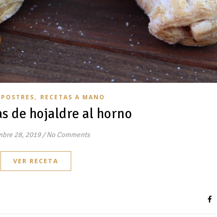
,
,
POSTRES
RECETAS A MANO
s de hojaldre al horno
mbre 28, 2019
/
No Comments
VER RECETA