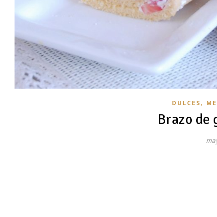
,
DULCES
ME
Brazo de g
may