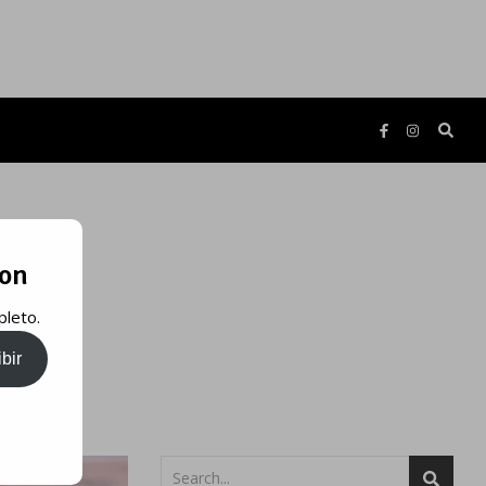
ron
pleto.
bir