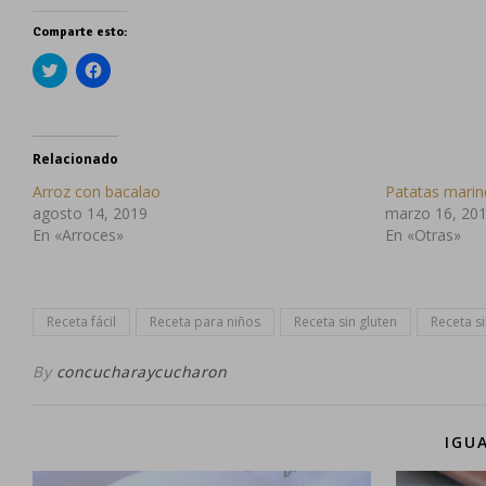
Comparte esto:
Haz
Haz
clic
clic
para
para
compartir
compartir
en
en
Twitter
Facebook
(Se
(Se
Relacionado
abre
abre
en
en
Arroz con bacalao
Patatas marin
una
una
ventana
ventana
agosto 14, 2019
marzo 16, 20
nueva)
nueva)
En «Arroces»
En «Otras»
Receta fácil
Receta para niños
Receta sin gluten
Receta si
By
concucharaycucharon
IGU