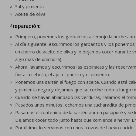
Sal y pimienta
Aceite de oliva
Preparación:
Primpero, ponemos los garbanzos a remojo la noche anter
Al día siguiente, escurrimos los garbanzos y los ponemos 
un chorro de aceite de oliva y lo dejamos cocer durante v
algo más de una hora).
Ahora, lavamos y escurrimos las espinacas y las reserv
finita la cebolla, el ajo, el puerro y el pimiento.
Ponemos una sartén al fuego con aceite. Cuando esté calie
y pimienta negra y dejamos que se cocine todo a fuego m
Cuando se hayan ablandado las verduras, rallamos el toma
Pasados unos minutos, echamos una cucharadita de pimen
Pasamos el contenido de la sartén por un pasapuré y se lo
Dejamos cocer todo junto hasta que comience a hervir. E
Por último, lo servimos con unos trozos de huevo cocido.