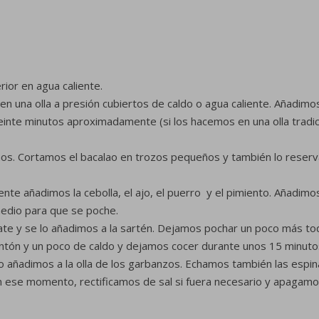
ior en agua caliente.
en una olla a presión cubiertos de caldo o agua caliente. Añadimo
einte minutos aproximadamente (si los hacemos en una olla tradic
amos. Cortamos el bacalao en trozos pequeños y también lo rese
nte añadimos la cebolla, el ajo, el puerro y el pimiento. Añadimo
edio para que se poche.
te y se lo añadimos a la sartén. Dejamos pochar un poco más tod
tón y un poco de caldo y dejamos cocer durante unos 15 minutos
 añadimos a la olla de los garbanzos. Echamos también las espina
n ese momento, rectificamos de sal si fuera necesario y apagamos