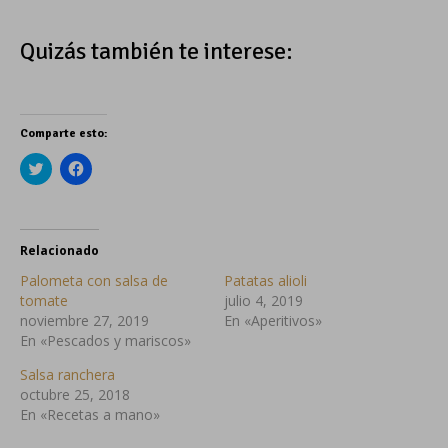
Quizás también te interese:
Comparte esto:
Haz
Haz
clic
clic
para
para
compartir
compartir
en
en
Twitter
Facebook
(Se
(Se
Relacionado
abre
abre
en
en
Palometa con salsa de
Patatas alioli
una
una
ventana
ventana
tomate
julio 4, 2019
nueva)
nueva)
noviembre 27, 2019
En «Aperitivos»
En «Pescados y mariscos»
Salsa ranchera
octubre 25, 2018
En «Recetas a mano»