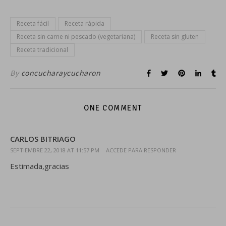
Receta fácil
Receta rápida
Receta sin carne ni pescado (vegetariana)
Receta sin gluten
Receta tradicional
By
concucharaycucharon
ONE COMMENT
CARLOS BITRIAGO
SEPTIEMBRE 22, 2018 AT 11:57 PM
ACCEDE PARA RESPONDER
Estimada,gracias