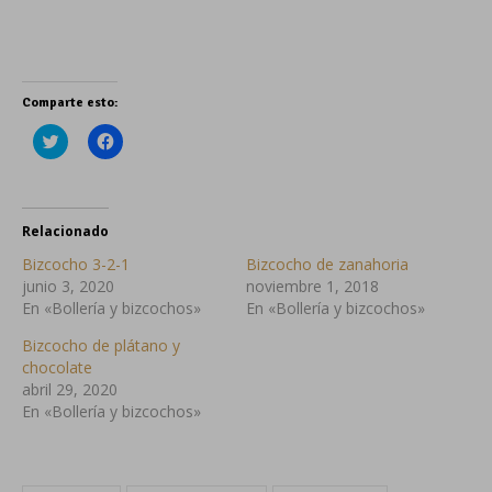
Comparte esto:
Haz
Haz
clic
clic
para
para
compartir
compartir
en
en
Twitter
Facebook
(Se
(Se
Relacionado
abre
abre
en
en
Bizcocho 3-2-1
Bizcocho de zanahoria
una
una
ventana
ventana
junio 3, 2020
noviembre 1, 2018
nueva)
nueva)
En «Bollería y bizcochos»
En «Bollería y bizcochos»
Bizcocho de plátano y
chocolate
abril 29, 2020
En «Bollería y bizcochos»