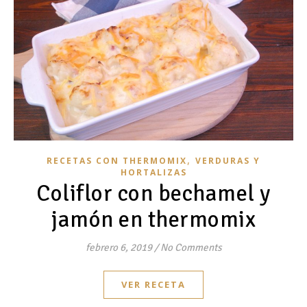
,
RECETAS CON THERMOMIX
VERDURAS Y
HORTALIZAS
Coliflor con bechamel y
jamón en thermomix
febrero 6, 2019
/
No Comments
VER RECETA