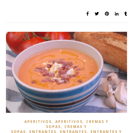
,
,
APERITIVOS
APERITIVOS
CREMAS Y
,
SOPAS
CREMAS Y
,
,
,
SOPAS
ENTRANTES
ENTRANTES
ENTRANTES Y